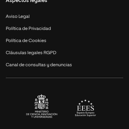
Aspectos legales
Empresa
Nuestro Equipo
MBA
Contacto
Aviso Legal
Marketing y Comunicación
Política de Privacidad
Ingeniería
Política de Cookies
Diseño
Cláusulas legales RGPD
Ciencias de la Salud
Canal de consultas y denuncias
Artes y Humanidades