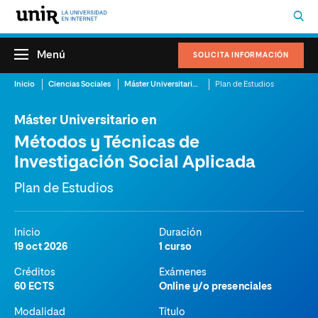
Menú
SOLICITA INFORMACIÓN
Inicio
Ciencias Sociales
Máster Universitario en Métodos y Técnicas de Investigación Social Aplicada
Plan de Estudios
Máster Universitario en
Métodos y Técnicas de
Investigación Social Aplicada
Plan de Estudios
Inicio
Duración
19 oct 2026
1 curso
Créditos
Exámenes
60 ECTS
Online y/o presenciales
Modalidad
Título