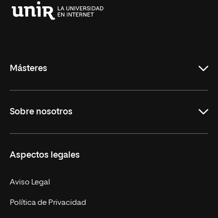
Universidad
Internacional
de
La
Rioja
Másteres
Educación
Sobre nosotros
Derecho
Ciencias de la Seguridad
Misión y Valores
Aspectos legales
Empresa
Nuestro Equipo
MBA
Contacto
Aviso Legal
Marketing y Comunicación
Política de Privacidad