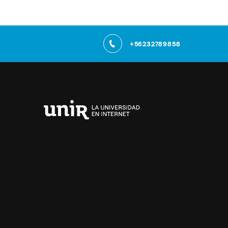
+56232789858
Universidad
Internacional
de
La
Rioja