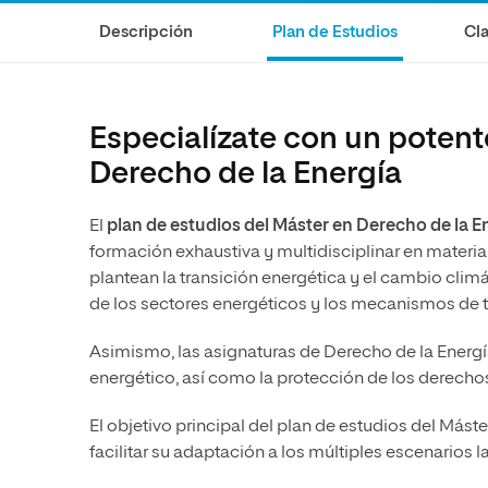
Diseño
Ingeniería y Tecnología
Grupo Educativo Proeduca
Descripción
Plan de Estudios
Cla
Ciencias de la Salud
Diseño
Ciencias Sociales
Ciencias de la Salud
Humanidades
Ciencias Sociales
Especialízate con un potent
Artes
Humanidades
Derecho de la Energía
Música
Artes
El
plan de estudios del Máster en Derecho de la E
Música
formación exhaustiva y multidisciplinar en materia 
plantean la transición energética y el cambio climá
de los sectores energéticos y los mecanismos de t
Asimismo, las asignaturas de Derecho de la Energ
energético, así como la protección de los derecho
El objetivo principal del plan de estudios del Mást
facilitar su adaptación a los múltiples escenarios 