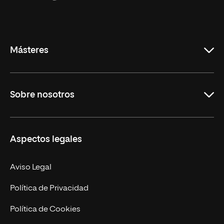
Universidad
Internacional
de
La
Rioja
Másteres
Educación
Sobre nosotros
Derecho
Ciencias de la Seguridad
Misión y Valores
Aspectos legales
Empresa
Nuestro Equipo
MBA
Contacto
Aviso Legal
Marketing y Comunicación
Política de Privacidad
Ingeniería
Política de Cookies