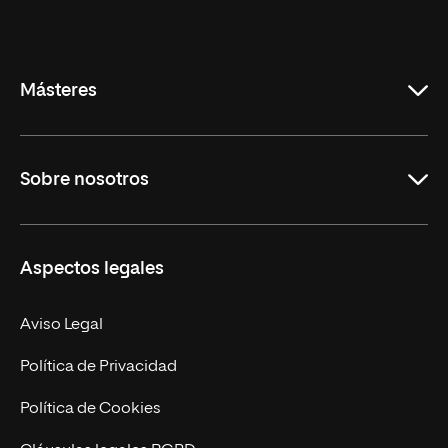
Universidad
Internacional
de
La
Rioja
Másteres
Educación
Sobre nosotros
Derecho
Ciencias de la Seguridad
Misión y Valores
Aspectos legales
Empresa
Nuestro Equipo
MBA
Contacto
Aviso Legal
Marketing y Comunicación
Política de Privacidad
Ingeniería
Política de Cookies
Diseño