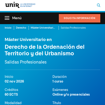
Menú
SOLICITA INFORMACIÓN
Inicio
Derecho
Máster Universitario en Derecho de la Ordenación del Territorio y del Urbanismo
Salidas Profesionales
Máster Universitario en
Derecho de la Ordenación del
Territorio y del Urbanismo
Salidas Profesionales
Inicio
Duración
02 nov 2026
1 curso
Créditos
Exámenes
60 ECTS
Online y/o presenciales
Modalidad
Título