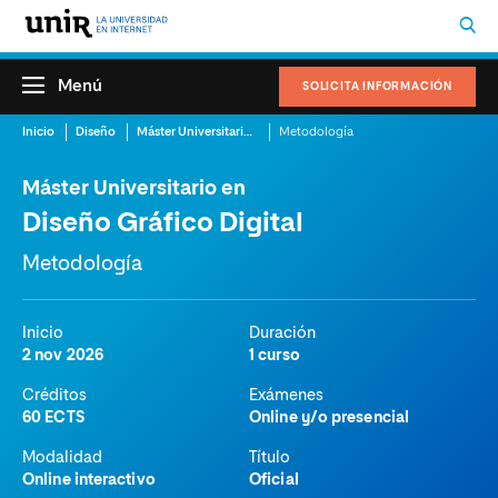
Menú
SOLICITA INFORMACIÓN
Inicio
Diseño
Máster Universitario en Diseño Gráfico Digital
Metodología
Máster Universitario en
Diseño Gráfico Digital
Metodología
Inicio
Duración
2 nov 2026
1 curso
Créditos
Exámenes
60 ECTS
Online y/o presencial
Modalidad
Título
Online interactivo
Oficial