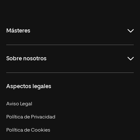
Universidad
Internacional
de
La
Rioja
Másteres
Educación
Sobre nosotros
Derecho
Ciencias de la Seguridad
Misión y Valores
Aspectos legales
Empresa
Nuestro Equipo
MBA
Contacto
Aviso Legal
Marketing y Comunicación
Política de Privacidad
Ingeniería
Política de Cookies