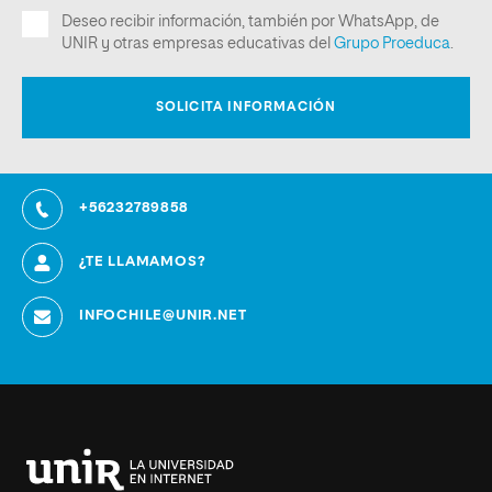
+56232789858
¿TE LLAMAMOS?
INFOCHILE@UNIR.NET