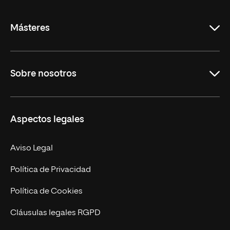
La
Rioja
Másteres
Educación
Sobre nosotros
Derecho
Ciencias de la Seguridad
Misión y Valores
Aspectos legales
Empresa
Nuestro Equipo
MBA
Contacto
Aviso Legal
Marketing y Comunicación
Política de Privacidad
Ingeniería
Política de Cookies
Diseño
Cláusulas legales RGPD
Ciencias de la Salud