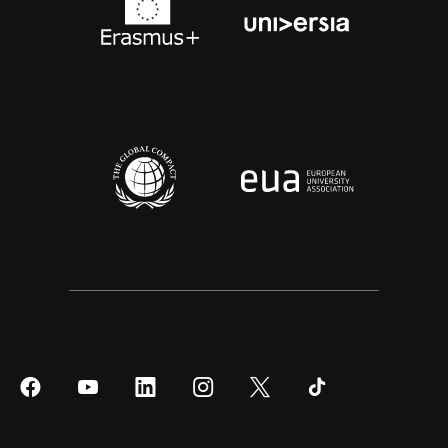
Síguenos
Síguenos
Síguenos
Síguenos
Síguenos
Síguenos
en
en
en
en
en
en
Facebook
YouTube
LinkedIn
Instagram
Twitter
Tiktok