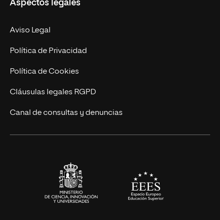
Aspectos legales
Empresa
Nuestro Equipo
MBA
Contacto
Aviso Legal
Marketing y Comunicación
Política de Privacidad
Ingeniería
Política de Cookies
Diseño
Cláusulas legales RGPD
Ciencias de la Salud
Canal de consultas y denuncias
Artes y Humanidades