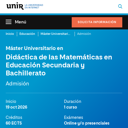
Menú
SOLICITA INFORMACIÓN
Inicio
Educación
Máster Universitario en Didáctica de las Matemáticas en Educación Secundaria y Bachillerato
Admisión
Máster Universitario en
Didáctica de las Matemáticas en
Educación Secundaria y
Bachillerato
Admisión
Inicio
Duración
19 oct 2026
1 curso
Créditos
Exámenes
60 ECTS
Online y/o presenciales