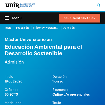
Menú
SOLICITA INFORMACIÓN
Inicio
Educación
Máster Universitario en Educación Ambiental para el Desarrollo Sostenible
Admisión
Máster Universitario en
Educación Ambiental para el
Desarrollo Sostenible
Admisión
Inicio
Duración
19 oct 2026
1 curso
Créditos
Exámenes
60 ECTS
Online y/o presenciales
Modalidad
Título