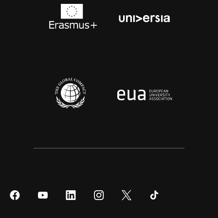
Síguenos
Síguenos
Síguenos
Síguenos
Síguenos
Síguenos
en
en
en
en
en
en
Facebook
YouTube
LinkedIn
Instagram
Twitter
Tiktok