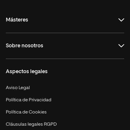
de
La
Rioja
Másteres
Educación
Sobre nosotros
Derecho
Ciencias de la Seguridad
Misión y Valores
Aspectos legales
Empresa
Nuestro Equipo
MBA
Contacto
Aviso Legal
Marketing y Comunicación
Política de Privacidad
Ingeniería
Política de Cookies
Diseño
Cláusulas legales RGPD