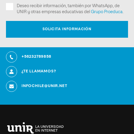
+56232789858
¿TE LLAMAMOS?
INFOCHILE@UNIR.NET