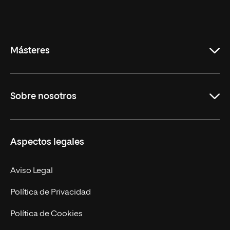
Universidad
Internacional
de
La
Rioja
Másteres
Educación
Sobre nosotros
Derecho
Ciencias de la Seguridad
Misión y Valores
Aspectos legales
Empresa
Nuestro Equipo
MBA
Contacto
Aviso Legal
Marketing y Comunicación
Política de Privacidad
Ingeniería
Política de Cookies