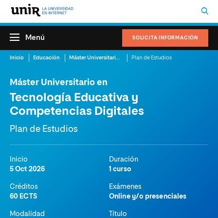
Menú
SOLICITA INFORMACIÓN
Inicio
Educación
Máster Universitario en Tecnología Educativa y Competencias Digitales
Plan de Estudios
Máster Universitario en
Tecnología Educativa y
Competencias Digitales
Plan de Estudios
Inicio
Duración
5 Oct 2026
1 curso
Créditos
Exámenes
60 ECTS
Online y/o presenciales
Modalidad
Título