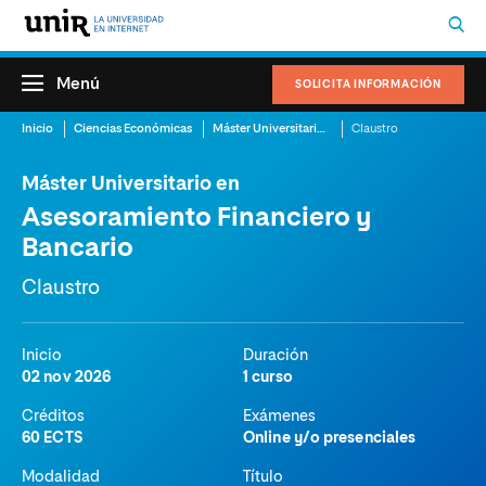
Menú
SOLICITA INFORMACIÓN
Inicio
Ciencias Económicas
Máster Universitario en Asesoramiento Financiero y Bancario
Claustro
Máster Universitario en
Asesoramiento Financiero y
Bancario
Claustro
Inicio
Duración
02 nov 2026
1 curso
Créditos
Exámenes
60 ECTS
Online y/o presenciales
Modalidad
Título