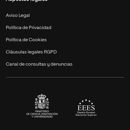
Empresa
Nuestro Equipo
MBA
Contacto
Aviso Legal
Marketing y Comunicación
Política de Privacidad
Ingeniería
Política de Cookies
Diseño
Cláusulas legales RGPD
Ciencias de la Salud
Canal de consultas y denuncias
Artes y Humanidades