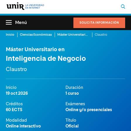
Menú
SOLICITA INFORMACIÓN
Inicio
Ciencias Económicas
Máster Universitario en Inteligencia de Negocio
Claustro
Máster Universitario en
Inteligencia de Negocio
Claustro
Inicio
Duración
19 oct 2026
1 curso
Créditos
Exámenes
60 ECTS
Online y/o presenciales
Modalidad
Título
Online interactivo
Oficial