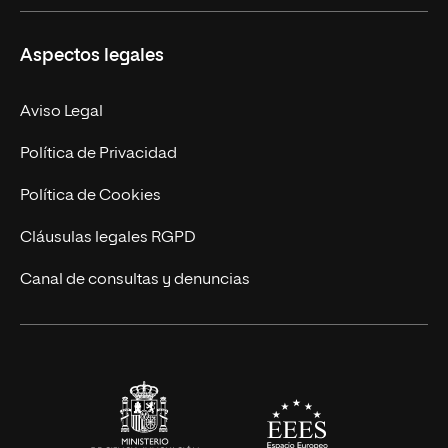
Ciencias de la Seguridad
Misión y Valores
Aspectos legales
Empresa
Nuestro Equipo
MBA
Contacto
Aviso Legal
Marketing y Comunicación
Política de Privacidad
Ingeniería
Política de Cookies
Diseño
Cláusulas legales RGPD
Ciencias de la Salud
Canal de consultas y denuncias
Artes y Humanidades