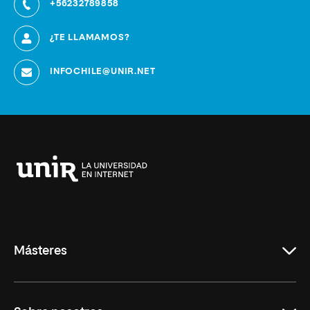
+56232789858
¿TE LLAMAMOS?
INFOCHILE@UNIR.NET
Universidad
Internacional
de
La
Rioja
Másteres
Educación