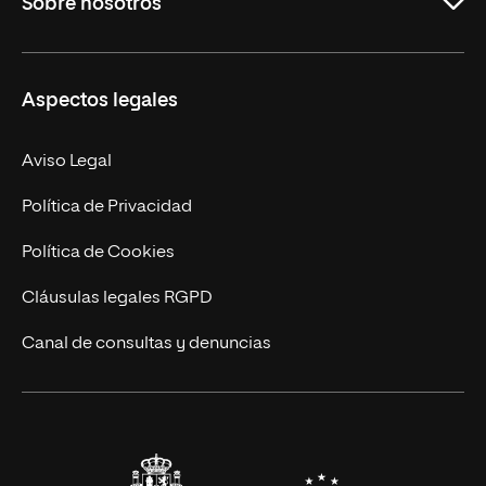
Sobre nosotros
Derecho
Ciencias de la Seguridad
Misión y Valores
Aspectos legales
Empresa
Nuestro Equipo
MBA
Contacto
Aviso Legal
Marketing y Comunicación
Política de Privacidad
Ingeniería
Política de Cookies
Diseño
Cláusulas legales RGPD
Ciencias de la Salud
Canal de consultas y denuncias
Artes y Humanidades