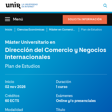
Menú
SOLICITA INFORMACIÓN
Inicio
Ciencias Económicas
Máster en Comercio Internacional
Plan de Estudios
Máster Universitario en
Dirección del Comercio y Negocios
Internacionales
Plan de Estudios
Inicio
Duración
02 nov 2026
1 curso
Créditos
Exámenes
60 ECTS
Online y/o presenciales
Modalidad
Título