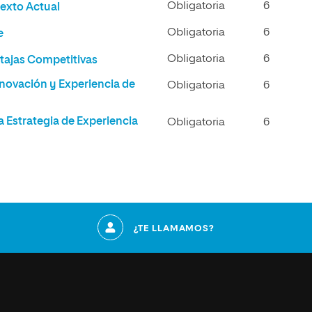
Obligatoria
6
texto Actual
Obligatoria
6
e
Obligatoria
6
tajas Competitivas
Innovación y Experiencia de
Obligatoria
6
a Estrategia de Experiencia
Obligatoria
6
¿TE LLAMAMOS?