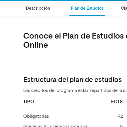
Diseño
Ingeniería y Tecnología
Grupo Educativo Proeduca
Descripción
Plan de Estudios
Cla
Ciencias de la Salud
Diseño
Ciencias Sociales
Ciencias de la Salud
Humanidades
Ciencias Sociales
Conoce el Plan de Estudios
Artes
Humanidades
Online
Música
Artes
Música
Estructura del plan de estudios
Los créditos del programa están repartidos de la s
TIPO
ECTS
Obligatorias
42
Prácticas Académicas Externas
6