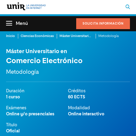
Menú
SOLICITA INFORMACIÓN
Inicio
Ciencias Económicas
Máster Universitario en Comercio Electrónico
Metodología
Máster Universitario en
Comercio Electrónico
Metodología
Duración
Créditos
1 curso
60 ECTS
Exámenes
Modalidad
Online y/o presenciales
Online interactivo
Título
Oficial