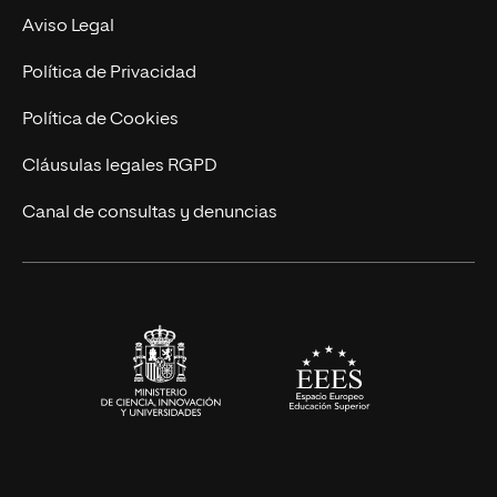
MBA
Contacto
Aviso Legal
Marketing y Comunicación
Política de Privacidad
Ingeniería
Política de Cookies
Diseño
Cláusulas legales RGPD
Ciencias de la Salud
Canal de consultas y denuncias
Artes y Humanidades