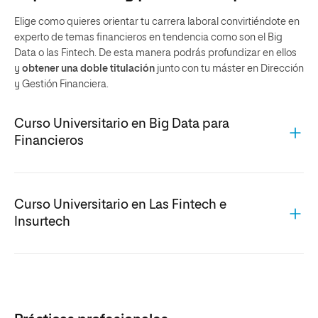
Elige como quieres orientar tu carrera laboral convirtiéndote en
experto de temas financieros en tendencia como son el Big
Data o las Fintech. De esta manera podrás profundizar en ellos
y
obtener una doble titulación
junto con tu máster en Dirección
y Gestión Financiera.
Curso Universitario en Big Data para
Financieros
ASIGNATURAS
ECTS
Curso Universitario en Las Fintech e
Insurtech
Business Intelligence, Big
2
Data y Transformación
Digital en Finanzas
ASIGNATURAS
ECTS
Sistemas de
2
almacenamiento y
Introducción al Fintech e
2
procesamiento de Big