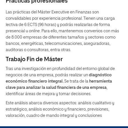
Prácticas profesionales
Insurtech
Data
Las reglas de juego: la
2
Lenguajes de
2
Las prácticas del
Máster Executive en Finanzas
son
regulación
programación y guía para
convalidables por experiencia profesional. Tienen una carga
continuar las clases
lectiva de 6 ECTS (96 horas) y podrás realizarlas de forma
La tecnología como
4
prácticas
presencial u
online
. Para ello, mantenemos convenios con más
elemento transformador
de 8.000 empresas de diferentes tamaños y sectores como
Acceso y limpieza de
2
Ciclo de vida de empresas
2
bancos, energéticas, telecomunicaciones, aseguradoras,
datos Web en Finanzas
Fintech
auditoras o consultoras, entra otras.
Visualización de datos y
2
Trabajo Fin de Máster
Principales impactos en el
2
storytelling
ecosistema financiero
Tras una investigación en profundidad del entorno global de
Aplicaciones prácticas de
2
negocios de una empresa, podrás realizar un
diagnóstico
Big Data en Finanzas
económico financiero integral.
Se trata de la
herramienta
clave para analizar la salud financiera de una empresa
,
identificar áreas de mejora y tomar decisiones.
Este análisis abarca diversos aspectos: análisis cualitativo y
estratégico, análisis económico y financiero, previsiones,
valoración, cuadro de mando integral y conclusiones