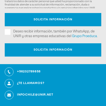
+56232789858
¿TE LLAMAMOS?
INFOCHILE@UNIR.NET