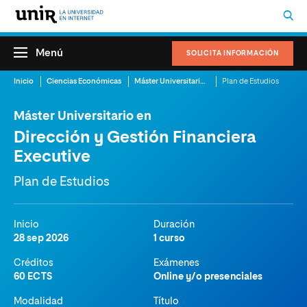
Menú
SOLICITA INFORMACIÓN
Inicio
Ciencias Económicas
Máster Universitario en Dirección y Gestión Financiera Executive
Plan de Estudios
Máster Universitario en
Dirección y Gestión Financiera
Executive
Plan de Estudios
Inicio
Duración
28 sep 2026
1 curso
Créditos
Exámenes
60 ECTS
Online y/o presenciales
Modalidad
Título