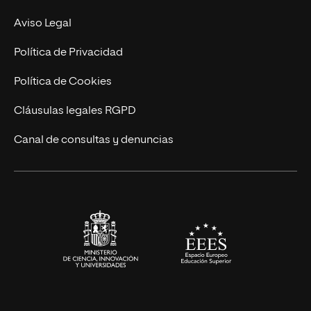
MBA
Contacto
Aviso Legal
Marketing y Comunicación
Política de Privacidad
Ingeniería
Política de Cookies
Diseño
Cláusulas legales RGPD
Ciencias de la Salud
Canal de consultas y denuncias
Artes y Humanidades