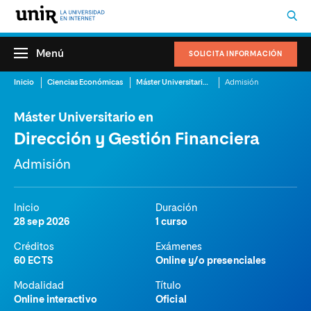
Menú
SOLICITA INFORMACIÓN
Inicio
Ciencias Económicas
Máster Universitario en Dirección y Gestión Financiera
Admisión
Máster Universitario en
Dirección y Gestión Financiera
Admisión
Inicio
Duración
28 sep 2026
1 curso
Créditos
Exámenes
60 ECTS
Online y/o presenciales
Modalidad
Título
Online interactivo
Oficial