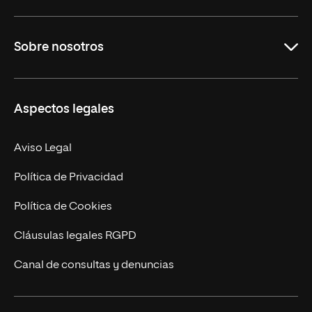
Educación
Sobre nosotros
Derecho
Ciencias de la Seguridad
Misión y Valores
Aspectos legales
Empresa
Nuestro Equipo
MBA
Contacto
Aviso Legal
Marketing y Comunicación
Política de Privacidad
Ingeniería
Política de Cookies
Diseño
Cláusulas legales RGPD
Ciencias de la Salud
Canal de consultas y denuncias
Artes y Humanidades