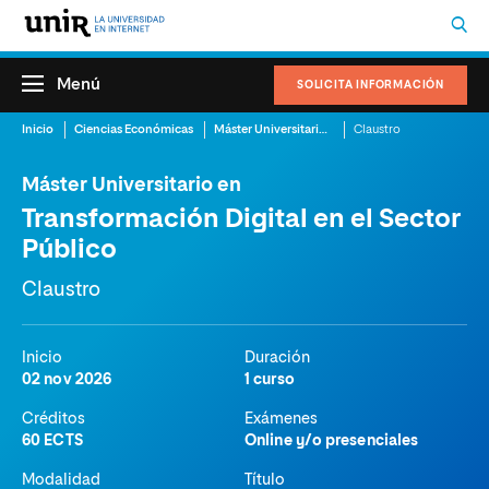
Menú
SOLICITA INFORMACIÓN
Inicio
Ciencias Económicas
Máster Universitario en Transformación Digital en el Sector Público
Claustro
Máster Universitario en
Transformación Digital en el Sector
Público
Claustro
Inicio
Duración
02 nov 2026
1 curso
Créditos
Exámenes
60 ECTS
Online y/o presenciales
Modalidad
Título