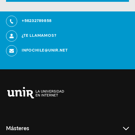
+56232789858
¿TE LLAMAMOS?
INFOCHILE@UNIR.NET
Universidad
Internacional
de
La
Rioja
Másteres