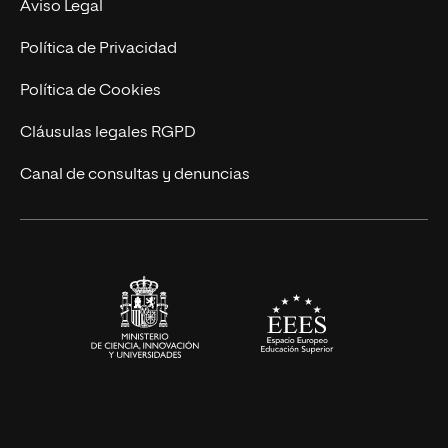
Contacto
Aviso Legal
Marketing y Comunicación
Política de Privacidad
Ingeniería
Política de Cookies
Diseño
Cláusulas legales RGPD
Ciencias de la Salud
Canal de consultas y denuncias
Artes y Humanidades