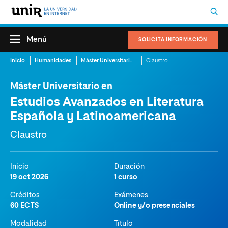
Menú
SOLICITA INFORMACIÓN
Inicio
Humanidades
Máster Universitario en Estudios Avanzados en Literatura Española y Latinoamericana
Claustro
Máster Universitario en
Estudios Avanzados en Literatura
Española y Latinoamericana
Claustro
Inicio
Duración
19 oct 2026
1 curso
Créditos
Exámenes
60 ECTS
Online y/o presenciales
Modalidad
Título