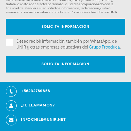
+56232789858
¿TE LLAMAMOS?
INFOCHILE@UNIR.NET