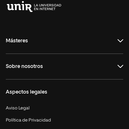
Universidad
Internacional
de
La
Rioja
Másteres
Educación
Sobre nosotros
Derecho
Ciencias de la Seguridad
Misión y Valores
Aspectos legales
Empresa
Nuestro Equipo
MBA
Contacto
Aviso Legal
Marketing y Comunicación
Política de Privacidad