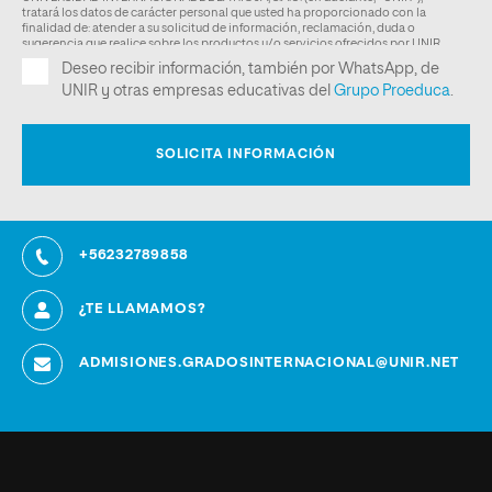
+56232789858
¿TE LLAMAMOS?
ADMISIONES.GRADOSINTERNACIONAL@UNIR.NET