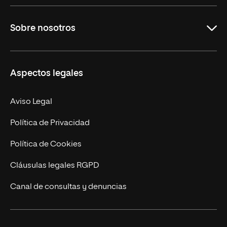
Educación
Sobre nosotros
Derecho
Ciencias de la Seguridad
Misión y Valores
Aspectos legales
Empresa
Nuestro Equipo
MBA
Contacto
Aviso Legal
Marketing y Comunicación
Política de Privacidad
Ingeniería
Política de Cookies
Diseño
Cláusulas legales RGPD
Ciencias de la Salud
Canal de consultas y denuncias
Artes y Humanidades