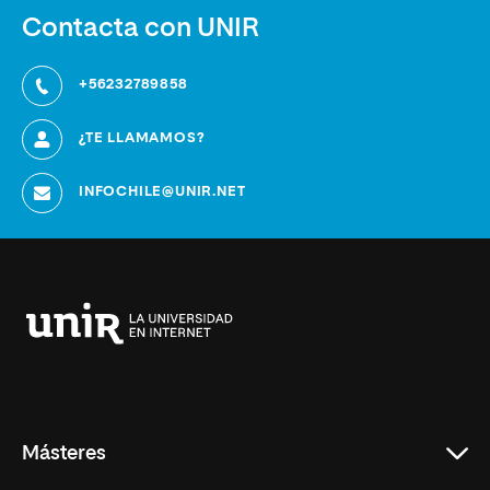
Contacta con UNIR
+56232789858
¿TE LLAMAMOS?
INFOCHILE@UNIR.NET
Universidad
Internacional
de
La
Rioja
Másteres