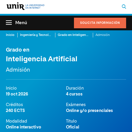
Menú
SOLICITA INFORMACIÓN
Inicio
Ingeniería y Tecnología
Grado en Inteligencia Artificial
Admisión
Grado en
Inteligencia Artificial
Admisión
Inicio
Duración
19 oct 2026
4 cursos
Créditos
Exámenes
240 ECTS
Online y/o presenciales
Modalidad
Título
Online interactivo
Oficial