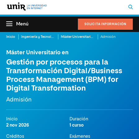
Menú
SOLICITA INFORMACIÓN
Inicio
Ingeniería y Tecnología
Máster Universitario en Gestión por procesos para la Transformación Digital/Business Process Management (BPM) for Digital Transformation
Admisión
Máster Universitario en
Gestión por procesos para la
Transformación Digital/Business
Process Management (BPM) for
Digital Transformation
Admisión
Inicio
Duración
2 nov 2026
1 curso
Créditos
Exámenes