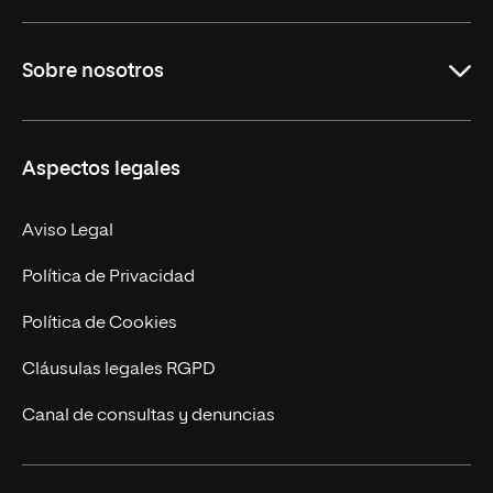
Educación
Sobre nosotros
Derecho
Ciencias de la Seguridad
Misión y Valores
Aspectos legales
Empresa
Nuestro Equipo
MBA
Contacto
Aviso Legal
Marketing y Comunicación
Política de Privacidad
Ingeniería
Política de Cookies
Diseño
Cláusulas legales RGPD
Ciencias de la Salud
Canal de consultas y denuncias
Artes y Humanidades