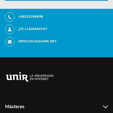
+56232789858
¿TE LLAMAMOS?
INFOCHILE@UNIR.NET
Universidad
Internacional
de
La
Rioja
Másteres