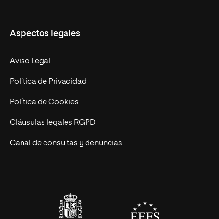
Ciencias de la Seguridad
Misión y Valores
Aspectos legales
Empresa
Nuestro Equipo
MBA
Contacto
Aviso Legal
Marketing y Comunicación
Política de Privacidad
Ingeniería
Política de Cookies
Diseño
Cláusulas legales RGPD
Ciencias de la Salud
Canal de consultas y denuncias
Artes y Humanidades