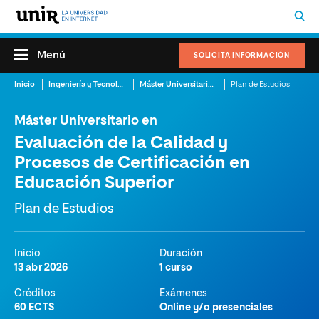
Menú
SOLICITA INFORMACIÓN
Inicio
Ingeniería y Tecnología
Máster Universitario en Evaluación de la Calidad y Procesos de Certificación en Educación Superior
Plan de Estudios
Máster Universitario en
Evaluación de la Calidad y
Procesos de Certificación en
Educación Superior
Plan de Estudios
Inicio
Duración
13 abr 2026
1 curso
Créditos
Exámenes
60 ECTS
Online y/o presenciales