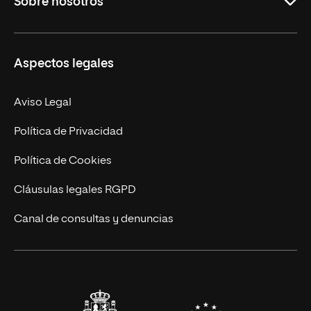
Sobre nosotros
Derecho
Ciencias de la Seguridad
Misión y Valores
Aspectos legales
Empresa
Nuestro Equipo
MBA
Contacto
Aviso Legal
Marketing y Comunicación
Política de Privacidad
Ingeniería
Política de Cookies
Diseño
Cláusulas legales RGPD
Ciencias de la Salud
Canal de consultas y denuncias
Artes y Humanidades