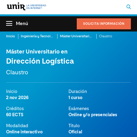
Menú
SOLICITA INFORMACIÓN
Inicio
Ingeniería y Tecnología
Máster Universitario en Dirección Logística
Claustro
Máster Universitario en
Dirección Logística
Claustro
Inicio
Duración
2 nov 2026
1 curso
Créditos
Exámenes
60 ECTS
Online y/o presenciales
Modalidad
Título
Online interactivo
Oficial