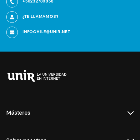
+56232789858
¿TE LLAMAMOS?
INFOCHILE@UNIR.NET
Universidad
Internacional
de
La
Rioja
Másteres
Educación