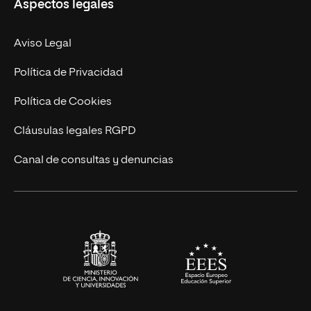
Aspectos legales
Empresa
Nuestro Equipo
MBA
Contacto
Aviso Legal
Marketing y Comunicación
Política de Privacidad
Ingeniería
Política de Cookies
Diseño
Cláusulas legales RGPD
Ciencias de la Salud
Canal de consultas y denuncias
Artes y Humanidades