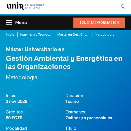
Menú
SOLICITA INFORMACIÓN
Inicio
Ingeniería y Tecnología
Máster en Gestión Ambiental
Metodología
Máster Universitario en
Gestión Ambiental y Energética en
las Organizaciones
Metodología
Inicio
Duración
2 nov 2026
1 curso
Créditos
Exámenes
60 ECTS
Online y/o presenciales
Modalidad
Título