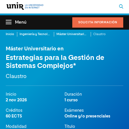
Menú
SOLICITA INFORMACIÓN
Inicio
Ingeniería y Tecnología
Máster Universitario en Estrategias para la Gestión de Sistemas Complejos
Claustro
Máster Universitario en
Estrategias para la Gestión de
Sistemas Complejos*
Claustro
Inicio
Duración
2 nov 2026
1 curso
Créditos
Exámenes
60 ECTS
Online y/o presenciales
Modalidad
Título