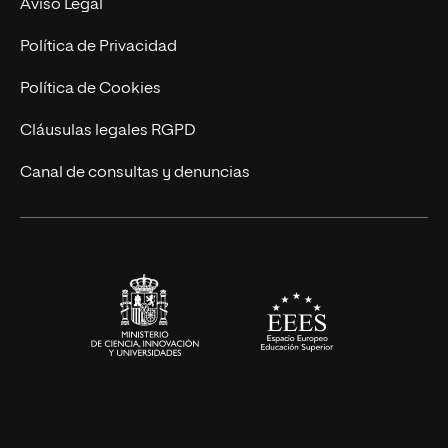
Contacto
Aviso Legal
Marketing y Comunicación
Política de Privacidad
Ingeniería
Política de Cookies
Diseño
Cláusulas legales RGPD
Ciencias de la Salud
Canal de consultas y denuncias
Artes y Humanidades