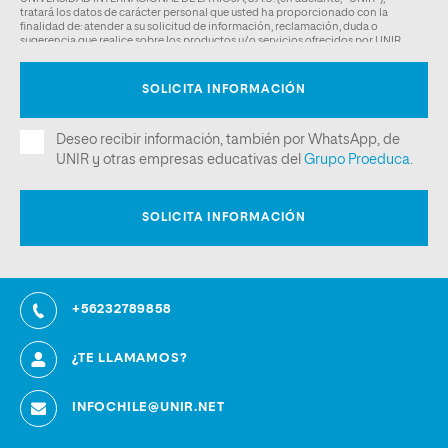
+56232789858
¿TE LLAMAMOS?
INFOCHILE@UNIR.NET