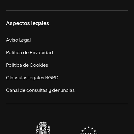
Ciencias de la Seguridad
Misión y Valores
Aspectos legales
Empresa
Nuestro Equipo
MBA
Contacto
Aviso Legal
Marketing y Comunicación
Política de Privacidad
Ingeniería
Política de Cookies
Diseño
Cláusulas legales RGPD
Ciencias de la Salud
Canal de consultas y denuncias
Artes y Humanidades