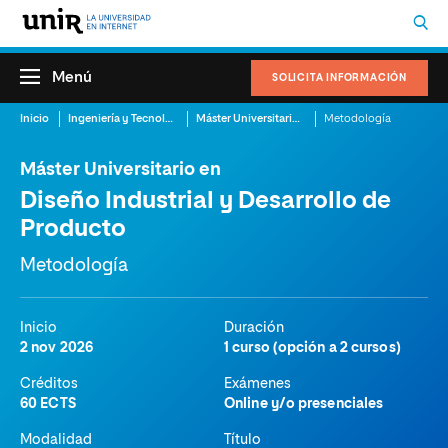
Menú
SOLICITA INFORMACIÓN
Inicio
Ingeniería y Tecnología
Máster Universitario en Diseño Industrial y Desarrollo de Producto
Metodología
Máster Universitario en
Diseño Industrial y Desarrollo de
Producto
Metodología
Inicio
Duración
2 nov 2026
1 curso (opción a 2 cursos)
Créditos
Exámenes
60 ECTS
Online y/o presenciales
Modalidad
Título