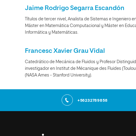
Jaime Rodrigo Segarra Escandón
Títulos de tercer nivel, Analista de Sistemas e Ingeniero en
Máster en Matemática Computacional y Máster en Educaci
Informática y Matemáticas.
Francesc Xavier Grau Vidal
Catedrático de Mecánica de Fluidos y Profesor Distinguido d
investigador en Institut de Mécanique des Fluides (Toulo
(NASA Ames - Stanford University).
+56232789858