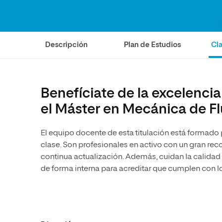
Diseño
Ingeniería y Tecnología
Grupo Educativo Proeduca
Ciencias de la Salud
Diseño
Ciencias Sociales
Ciencias de la Salud
Descripción
Plan de Estudios
Cla
Humanidades
Ciencias Sociales
Artes
Humanidades
Música
Artes
Benefíciate de la excelenci
Música
el Máster en Mecánica de F
El equipo docente de esta titulación está formado
clase. Son profesionales en activo con un gran r
continua actualización. Además, cuidan la calidad
de forma interna para acreditar que cumplen con l