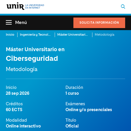
Menú
SOLICITA INFORMACIÓN
Inicio
Ingeniería y Tecnología
Máster Universitario en Ciberseguridad
Metodología
Máster Universitario en
Ciberseguridad
Metodología
Inicio
Duración
28 sep 2026
1 curso
Créditos
Exámenes
60 ECTS
Online y/o presenciales
Modalidad
Título
Online interactivo
Oficial