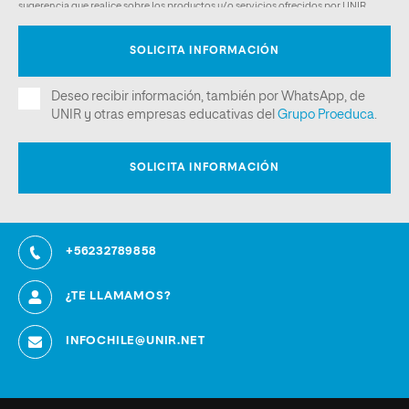
+56232789858
¿TE LLAMAMOS?
INFOCHILE@UNIR.NET