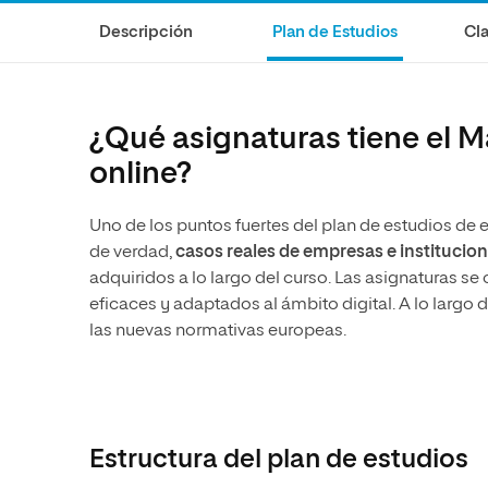
Diseño
Ingeniería y Tecnología
Grupo Educativo Proeduca
Descripción
Plan de Estudios
Cla
Ciencias de la Salud
Diseño
Ciencias Sociales
Ciencias de la Salud
Humanidades
Ciencias Sociales
¿Qué asignaturas tiene el 
Artes
Humanidades
online?
Música
Artes
Uno de los puntos fuertes del plan de estudios de
Música
de verdad,
casos reales de empresas e institucio
adquiridos a lo largo del curso. Las asignaturas s
eficaces y adaptados al ámbito digital. A lo largo 
las nuevas normativas europeas.
Estructura del plan de estudios