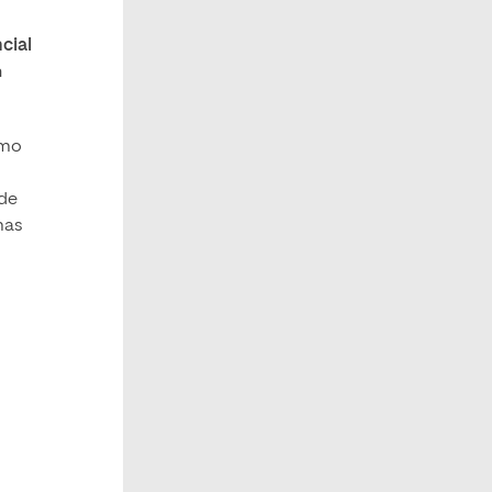
cial
n
imo
 de
mas