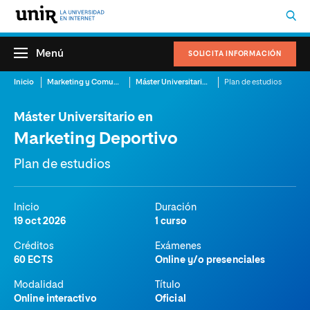
Menú
SOLICITA INFORMACIÓN
Inicio
Marketing y Comunicación
Máster Universitario en Marketing Deportivo
Plan de estudios
Máster Universitario en
Marketing Deportivo
Plan de estudios
Inicio
Duración
19 oct 2026
1 curso
Créditos
Exámenes
60 ECTS
Online y/o presenciales
Modalidad
Título
Online interactivo
Oficial