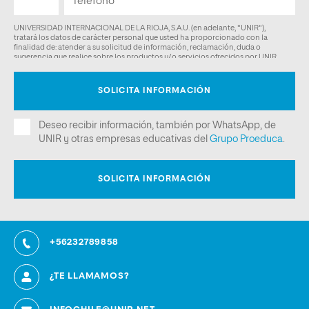
+56232789858
¿TE LLAMAMOS?