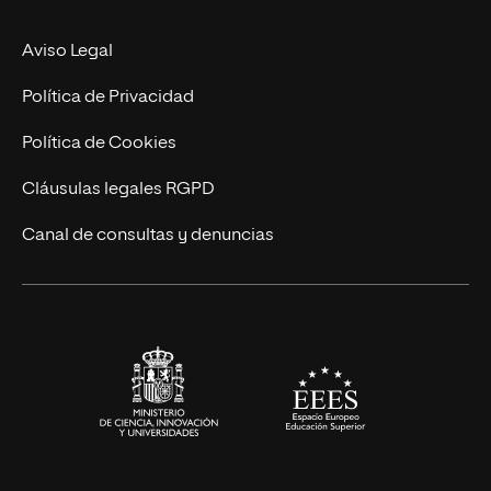
Nuestro Equipo
MBA
Contacto
Aviso Legal
Marketing y Comunicación
Política de Privacidad
Ingeniería
Política de Cookies
Diseño
Cláusulas legales RGPD
Ciencias de la Salud
Canal de consultas y denuncias
Artes y Humanidades