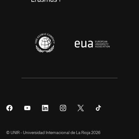
Síguenos
Síguenos
Síguenos
Síguenos
Síguenos
Síguenos
en
en
en
en
en
en
Facebook
YouTube
LinkedIn
Instagram
Twitter
Tiktok
© UNIR - Universidad Internacional de La Rioja 2026