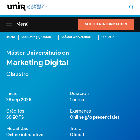
Menú
SOLICITA INFORMACIÓN
Inicio
Marketing y Comunicación
Máster Universitario en Marketing Digital
Claustro
Máster Universitario en
Marketing Digital
Claustro
Inicio
Duración
28 sep 2026
1 curso
Créditos
Exámenes
60 ECTS
Online y/o presenciales
Modalidad
Título
Online interactivo
Oficial