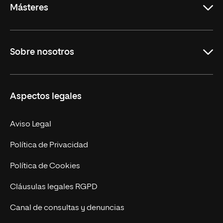
Másteres
Educación
Sobre nosotros
Derecho
Ciencias de la Seguridad
Misión y Valores
Aspectos legales
Empresa
Nuestro Equipo
MBA
Contacto
Aviso Legal
Marketing y Comunicación
Política de Privacidad
Ingeniería
Política de Cookies
Diseño
Cláusulas legales RGPD
Ciencias de la Salud
Canal de consultas y denuncias