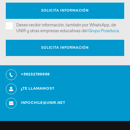
+56232789858
¿TE LLAMAMOS?
INFOCHILE@UNIR.NET