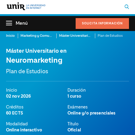
Menú
SOLICITA INFORMACIÓN
Inicio
Marketing y Comunicación
Máster Universitario en Neuromarketing
Plan de Estudios
Máster Universitario en
Neuromarketing
Plan de Estudios
Inicio
Duración
02 nov 2026
1 curso
Créditos
Exámenes
60 ECTS
Online y/o presenciales
Modalidad
Título
Online interactivo
Oficial