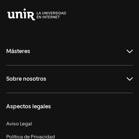
Universidad
Internacional
de
La
Rioja
Másteres
Educación
Sobre nosotros
Derecho
Ciencias de la Seguridad
Misión y Valores
Aspectos legales
Empresa
Nuestro Equipo
MBA
Contacto
Aviso Legal
Marketing y Comunicación
Política de Privacidad