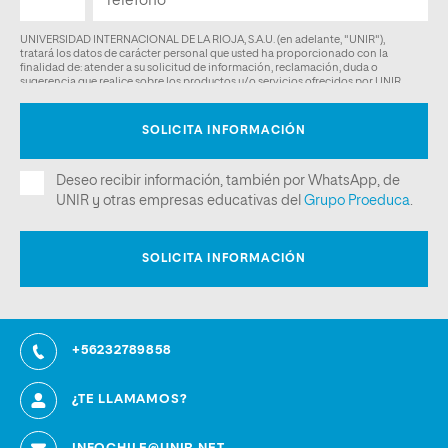
+56232789858
¿TE LLAMAMOS?