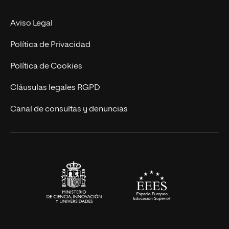
MBA
Contacto
Aviso Legal
Marketing y Comunicación
Política de Privacidad
Ingeniería
Política de Cookies
Diseño
Cláusulas legales RGPD
Ciencias de la Salud
Canal de consultas y denuncias
Artes y Humanidades