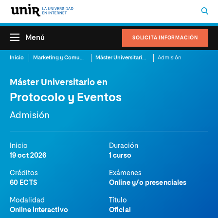
Menú
SOLICITA INFORMACIÓN
Inicio
Marketing y Comunicación
Máster Universitario en Protocolo y Eventos
Admisión
Máster Universitario en
Protocolo y Eventos
Admisión
Inicio
Duración
19 oct 2026
1 curso
Créditos
Exámenes
60 ECTS
Online y/o presenciales
Modalidad
Título
Online interactivo
Oficial