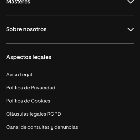
Másteres
Educación
Sobre nosotros
Derecho
Ciencias de la Seguridad
Misión y Valores
Aspectos legales
Empresa
Nuestro Equipo
MBA
Contacto
Aviso Legal
Marketing y Comunicación
Política de Privacidad
Ingeniería
Política de Cookies
Diseño
Cláusulas legales RGPD
Ciencias de la Salud
Canal de consultas y denuncias
Artes y Humanidades