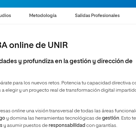
Magíster Universitario en Dirección y
Administración de Empresas – Executive MBA
udios
Metodología
Salidas Profesionales
BA online de UNIR
idades y profundiza en la gestión y dirección de
árate para los nuevos retos. Potencia tu capacidad directiva c
a elegir y un proyecto real de transformación digital impartid
resas
online
una visión transversal de todas las áreas funciona
zgo
y domina las herramientas tecnológicas de
gestión
. Esto te
s
y asumir puestos de
responsabilidad
con garantías.