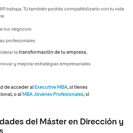
R trabaja. Tú también podrás compatibilizarlo con tu vida
ne.
e los negocios.
as profesionales.
iderar la
transformación de tu empresa.
nnovar y mejorar estrategias empresariales.
ad de acceder al
Executive MBA
, si tienes
ional, o al
MBA Jóvenes Profesionales
, si
idades del Máster en Dirección y
s