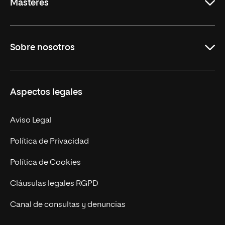
Másteres
Educación
Sobre nosotros
Derecho
Ciencias de la Seguridad
Misión y Valores
Aspectos legales
Empresa
Nuestro Equipo
MBA
Contacto
Aviso Legal
Marketing y Comunicación
Política de Privacidad
Ingeniería
Política de Cookies
Diseño
Cláusulas legales RGPD
Ciencias de la Salud
Canal de consultas y denuncias
Artes y Humanidades