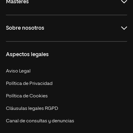
Másteres
Educación
Sobre nosotros
Derecho
Ciencias de la Seguridad
Misión y Valores
Aspectos legales
Empresa
Nuestro Equipo
MBA
Contacto
Aviso Legal
Marketing y Comunicación
Política de Privacidad
Ingeniería
Política de Cookies
Diseño
Cláusulas legales RGPD
Ciencias de la Salud
Canal de consultas y denuncias
Artes y Humanidades