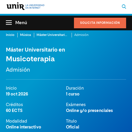
Menú
SOLICITA INFORMACIÓN
Inicio
Música
Máster Universitario en Musicoterapia
Admisión
Máster Universitario en
Musicoterapia
Admisión
Inicio
Duración
19 oct 2026
1 curso
Créditos
Exámenes
60 ECTS
Online y/o presenciales
Modalidad
Título
Online interactivo
Oficial