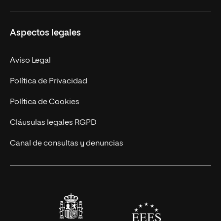
Ciencias de la Seguridad
Misión y Valores
Aspectos legales
Empresa
Nuestro Equipo
MBA
Contacto
Aviso Legal
Marketing y Comunicación
Política de Privacidad
Ingeniería
Política de Cookies
Diseño
Cláusulas legales RGPD
Ciencias de la Salud
Canal de consultas y denuncias
Artes y Humanidades