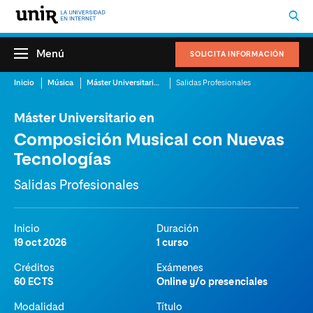
Menú
SOLICITA INFORMACIÓN
Inicio
Música
Máster Universitario en Composición Musical con Nuevas Tecnologías
Salidas Profesionales
Máster Universitario en
Composición Musical con Nuevas
Tecnologías
Salidas Profesionales
Inicio
Duración
19 oct 2026
1 curso
Créditos
Exámenes
60 ECTS
Online y/o presenciales
Modalidad
Título