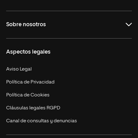
Educación
Sobre nosotros
Derecho
Ciencias de la Seguridad
Misión y Valores
Aspectos legales
Empresa
Nuestro Equipo
MBA
Contacto
Aviso Legal
Marketing y Comunicación
Política de Privacidad
Ingeniería
Política de Cookies
Diseño
Cláusulas legales RGPD
Ciencias de la Salud
Canal de consultas y denuncias
Artes y Humanidades