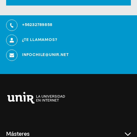
+56232789858
¿TE LLAMAMOS?
INFOCHILE@UNIR.NET
Universidad
Internacional
de
La
Rioja
Másteres