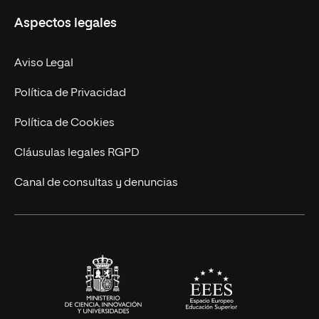
Misión y Valores
Aspectos legales
Empresa
Nuestro Equipo
MBA
Contacto
Aviso Legal
Marketing y Comunicación
Política de Privacidad
Ingeniería
Política de Cookies
Diseño
Cláusulas legales RGPD
Ciencias de la Salud
Canal de consultas y denuncias
Artes y Humanidades