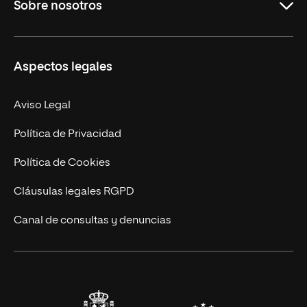
Sobre nosotros
Derecho
Ciencias de la Seguridad
Misión y Valores
Aspectos legales
Empresa
Nuestro Equipo
MBA
Contacto
Aviso Legal
Marketing y Comunicación
Política de Privacidad
Ingeniería
Política de Cookies
Diseño
Cláusulas legales RGPD
Ciencias de la Salud
Canal de consultas y denuncias
Artes y Humanidades