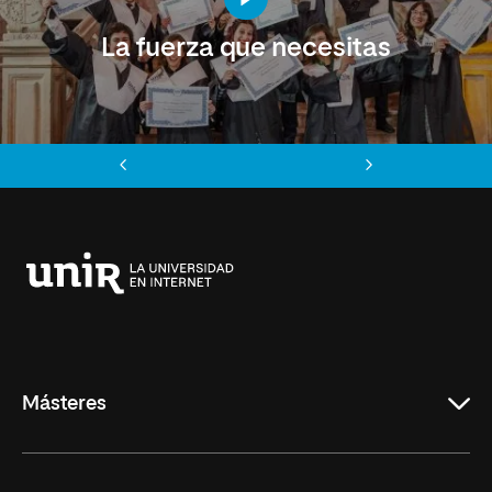
La fuerza que necesitas
Anterior
Siguiente
Universidad
Internacional
de
La
Rioja
Másteres
Educación