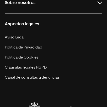
Sobre nosotros
Derecho
Ciencias de la Seguridad
Misión y Valores
Aspectos legales
Empresa
Nuestro Equipo
MBA
Contacto
Aviso Legal
Marketing y Comunicación
Política de Privacidad
Ingeniería
Política de Cookies
Diseño
Cláusulas legales RGPD
Ciencias de la Salud
Canal de consultas y denuncias
Artes y Humanidades