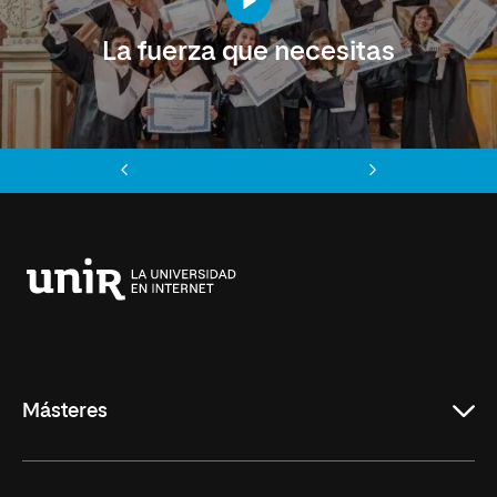
La fuerza que necesitas
Anterior
Siguiente
Universidad
Internacional
de
La
Rioja
Másteres
Educación