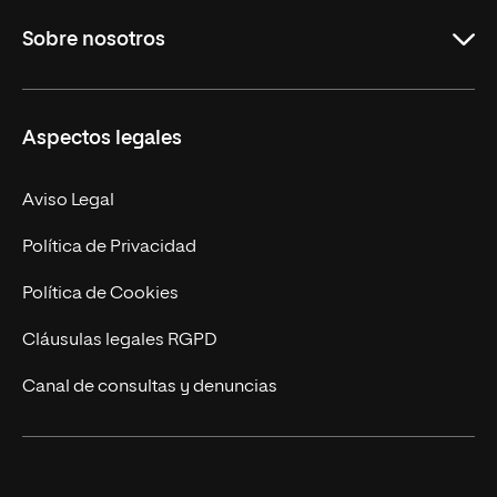
Educación
Sobre nosotros
Derecho
Ciencias de la Seguridad
Misión y Valores
Aspectos legales
Empresa
Nuestro Equipo
MBA
Contacto
Aviso Legal
Marketing y Comunicación
Política de Privacidad
Ingeniería
Política de Cookies
Diseño
Cláusulas legales RGPD
Ciencias de la Salud
Canal de consultas y denuncias
Artes y Humanidades