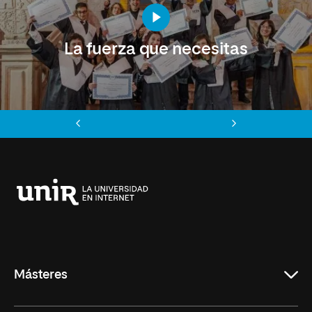
La fuerza que necesitas
Anterior
Siguiente
Universidad
Internacional
de
La
Rioja
Másteres