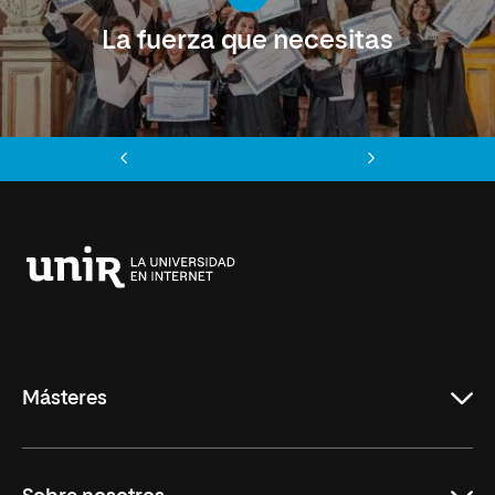
La fuerza que necesitas
Anterior
Siguiente
Universidad
Internacional
de
La
Rioja
Másteres
Educación