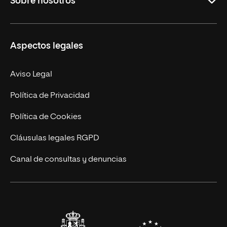
Sobre nosotros
Derecho
Ciencias de la Seguridad
Misión y Valores
Aspectos legales
Empresa
Nuestro Equipo
MBA
Contacto
Aviso Legal
Marketing y Comunicación
Política de Privacidad
Ingeniería
Política de Cookies
Diseño
Cláusulas legales RGPD
Ciencias de la Salud
Canal de consultas y denuncias
Artes y Humanidades