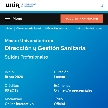
Menú
SOLICITA INFORMACIÓN
Inicio
Ciencias de la Salud
Máster Universitario en Dirección y Gestión Sanitaria
Salidas Profesionales
Máster Universitario en
Dirección y Gestión Sanitaria
Salidas Profesionales
Inicio
Duración
19 oct 2026
1 curso
Créditos
Exámenes
60 ECTS
Online y/o presenciales
Modalidad
Título
Online interactivo
Oficial