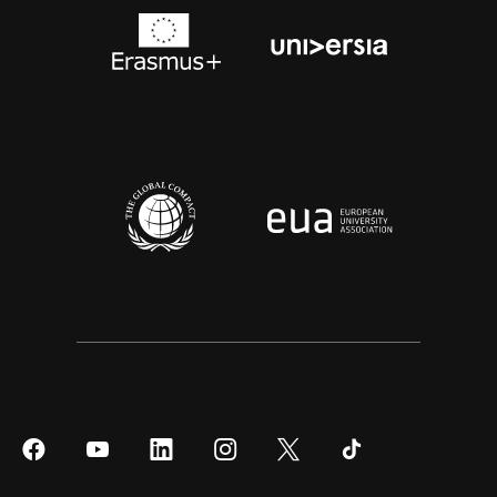
Síguenos
Síguenos
Síguenos
Síguenos
Síguenos
Síguenos
en
en
en
en
en
en
Facebook
YouTube
LinkedIn
Instagram
Twitter
Tiktok