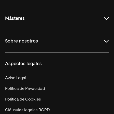
Internacional
de
La
Rioja
Másteres
Educación
Sobre nosotros
Derecho
Ciencias de la Seguridad
Misión y Valores
Aspectos legales
Empresa
Nuestro Equipo
MBA
Contacto
Aviso Legal
Marketing y Comunicación
Política de Privacidad
Ingeniería
Política de Cookies
Diseño
Cláusulas legales RGPD