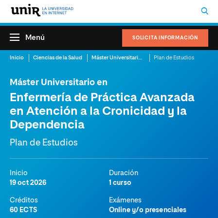
Menú
SOLICITA INFORMACIÓN
Inicio
Ciencias de la Salud
Máster Universitario en Enfermería de Práctica Avanzada en Atención a la Cronicidad y la Dependencia
Plan de Estudios
Máster Universitario en
Enfermería de Práctica Avanzada
en Atención a la Cronicidad y la
Dependencia
Plan de Estudios
Inicio
Duración
19 oct 2026
1 curso
Créditos
Exámenes
60 ECTS
Online y/o presenciales