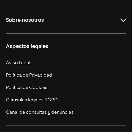
Educación
Sobre nosotros
Derecho
Ciencias de la Seguridad
Misión y Valores
Aspectos legales
Empresa
Nuestro Equipo
MBA
Contacto
Aviso Legal
Marketing y Comunicación
Política de Privacidad
Ingeniería
Política de Cookies
Diseño
Cláusulas legales RGPD
Ciencias de la Salud
Canal de consultas y denuncias
Artes y Humanidades