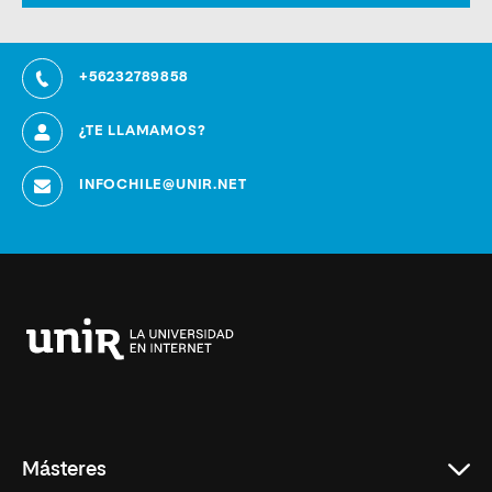
+56232789858
¿TE LLAMAMOS?
INFOCHILE@UNIR.NET
Universidad
Internacional
de
La
Rioja
Másteres