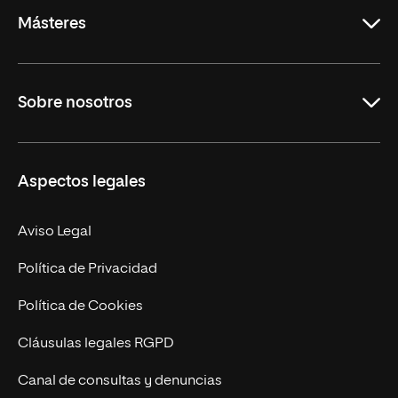
Rioja
Másteres
Educación
Sobre nosotros
Derecho
Ciencias de la Seguridad
Misión y Valores
Aspectos legales
Empresa
Nuestro Equipo
MBA
Contacto
Aviso Legal
Marketing y Comunicación
Política de Privacidad
Ingeniería
Política de Cookies
Diseño
Cláusulas legales RGPD
Ciencias de la Salud
Canal de consultas y denuncias