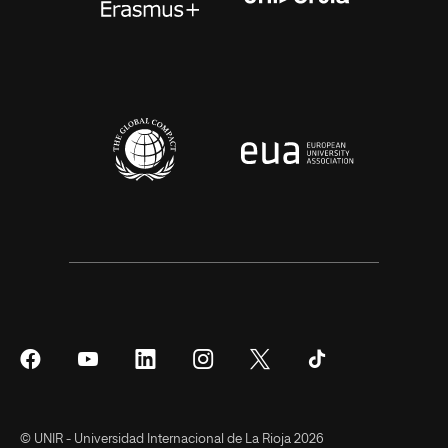
Síguenos
Síguenos
Síguenos
Síguenos
Síguenos
Síguenos
en
en
en
en
en
en
Facebook
YouTube
LinkedIn
Instagram
Twitter
Tiktok
© UNIR - Universidad Internacional de La Rioja 2026