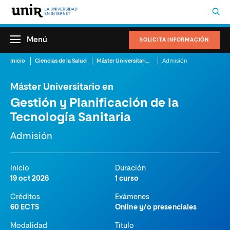
Menú
SOLICITA INFORMACIÓN
Inicio
Ciencias de la Salud
Máster Universitario en Gestión y Planificación de la Tecnología Sanitaria
Admisión
Máster Universitario en
Gestión y Planificación de la
Tecnología Sanitaria
Admisión
Inicio
Duración
19 oct 2026
1 curso
Créditos
Exámenes
60 ECTS
Online y/o presenciales
Modalidad
Título