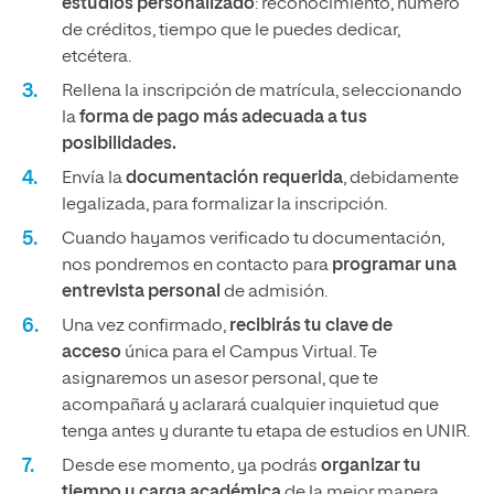
estudios personalizado
: reconocimiento, número
de créditos, tiempo que le puedes dedicar,
etcétera.
Rellena la inscripción de matrícula, seleccionando
la
forma de pago más adecuada a tus
posibilidades.
Envía la
documentación requerida
, debidamente
legalizada, para formalizar la inscripción.
Cuando hayamos verificado tu documentación,
nos pondremos en contacto para
programar una
entrevista personal
de admisión.
Una vez confirmado,
recibirás tu clave de
acceso
única para el Campus Virtual. Te
asignaremos un asesor personal, que te
acompañará y aclarará cualquier inquietud que
tenga antes y durante tu etapa de estudios en UNIR.
Desde ese momento, ya podrás
organizar tu
tiempo y carga académica
de la mejor manera