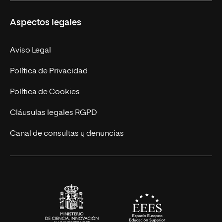
Ciencias de la Seguridad
Misión y Valores
Aspectos legales
Empresa
Nuestro Equipo
MBA
Contacto
Aviso Legal
Marketing y Comunicación
Política de Privacidad
Ingeniería
Política de Cookies
Diseño
Cláusulas legales RGPD
Ciencias de la Salud
Canal de consultas y denuncias
Artes y Humanidades