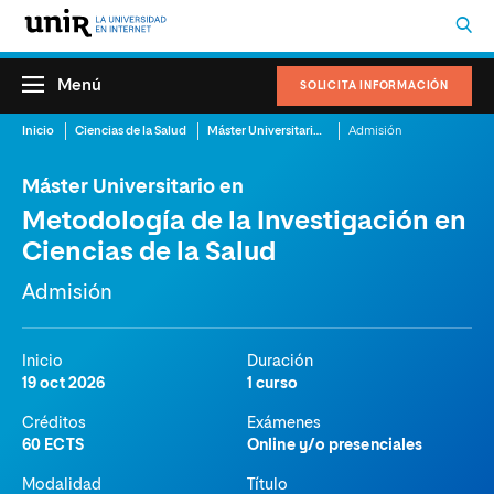
Menú
SOLICITA INFORMACIÓN
Inicio
Ciencias de la Salud
Máster Universitario en Metodología de la Investigación en Ciencias de la Salud
Admisión
Máster Universitario en
Metodología de la Investigación en
Ciencias de la Salud
Admisión
Inicio
Duración
19 oct 2026
1 curso
Créditos
Exámenes
60 ECTS
Online y/o presenciales
Modalidad
Título