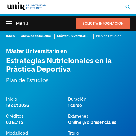
Menú
SOLICITA INFORMACIÓN
Inicio
Ciencias de la Salud
Máster Universitario en Estrategias Nutricionales en la Práctica Deportiva
Plan de Estudios
Máster Universitario en
Estrategias Nutricionales en la
Práctica Deportiva
Plan de Estudios
Inicio
Duración
19 oct 2026
1 curso
Créditos
Exámenes
60 ECTS
Online y/o presenciales
Modalidad
Título