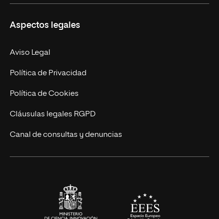
Ciencias de la Seguridad
Misión y Valores
Aspectos legales
Empresa
Nuestro Equipo
MBA
Contacto
Aviso Legal
Marketing y Comunicación
Política de Privacidad
Ingeniería
Política de Cookies
Diseño
Cláusulas legales RGPD
Ciencias de la Salud
Canal de consultas y denuncias
Artes y Humanidades